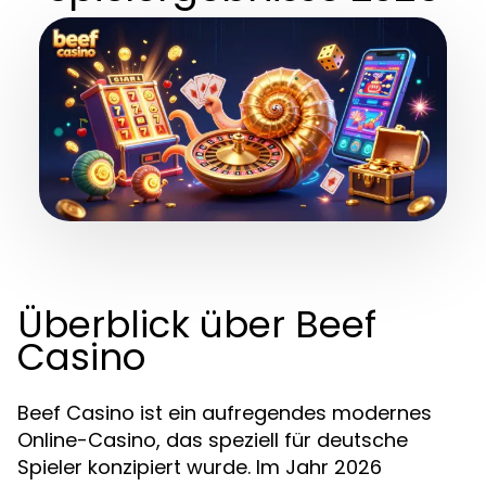
Überblick über Beef
Casino
Beef Casino ist ein aufregendes modernes
Online-Casino, das speziell für deutsche
Spieler konzipiert wurde. Im Jahr 2026