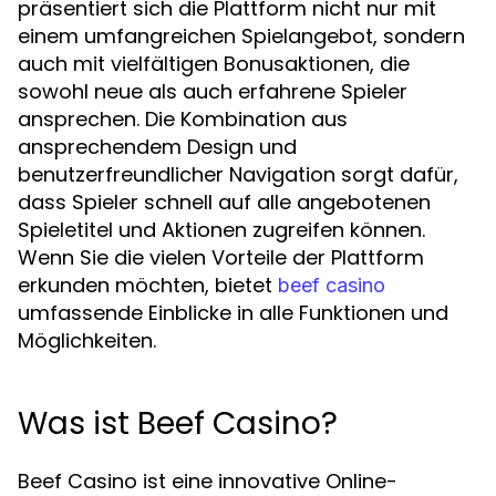
präsentiert sich die Plattform nicht nur mit
einem umfangreichen Spielangebot, sondern
auch mit vielfältigen Bonusaktionen, die
sowohl neue als auch erfahrene Spieler
ansprechen. Die Kombination aus
ansprechendem Design und
benutzerfreundlicher Navigation sorgt dafür,
dass Spieler schnell auf alle angebotenen
Spieletitel und Aktionen zugreifen können.
Wenn Sie die vielen Vorteile der Plattform
erkunden möchten, bietet
beef casino
umfassende Einblicke in alle Funktionen und
Möglichkeiten.
Was ist Beef Casino?
Beef Casino ist eine innovative Online-