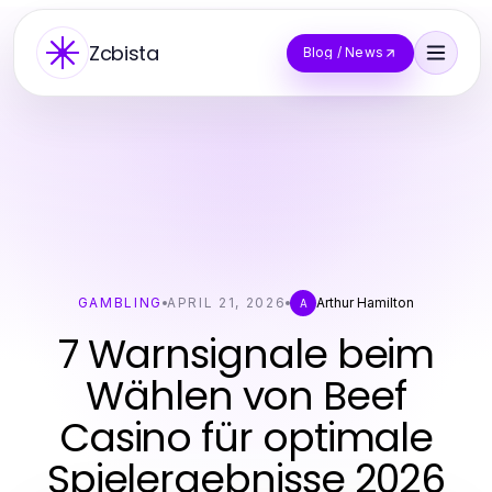
Zcbista
Blog / News
GAMBLING
APRIL 21, 2026
Arthur Hamilton
A
7 Warnsignale beim
Wählen von Beef
Casino für optimale
Spielergebnisse 2026