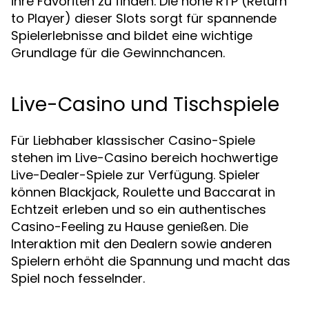
ihre Favoriten zu finden. Die hohe RTP (Return
to Player) dieser Slots sorgt für spannende
Spielerlebnisse and bildet eine wichtige
Grundlage für die Gewinnchancen.
Live-Casino und Tischspiele
Für Liebhaber klassischer Casino-Spiele
stehen im Live-Casino bereich hochwertige
Live-Dealer-Spiele zur Verfügung. Spieler
können Blackjack, Roulette und Baccarat in
Echtzeit erleben und so ein authentisches
Casino-Feeling zu Hause genießen. Die
Interaktion mit den Dealern sowie anderen
Spielern erhöht die Spannung und macht das
Spiel noch fesselnder.