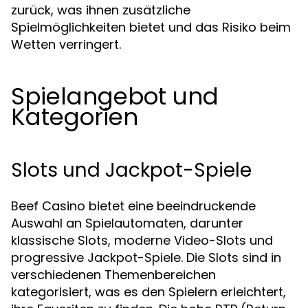
zurück, was ihnen zusätzliche
Spielmöglichkeiten bietet und das Risiko beim
Wetten verringert.
Spielangebot und
Kategorien
Slots und Jackpot-Spiele
Beef Casino bietet eine beeindruckende
Auswahl an Spielautomaten, darunter
klassische Slots, moderne Video-Slots und
progressive Jackpot-Spiele. Die Slots sind in
verschiedenen Themenbereichen
kategorisiert, was es den Spielern erleichtert,