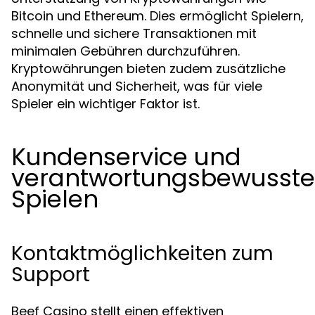
Bitcoin und Ethereum. Dies ermöglicht Spielern,
schnelle und sichere Transaktionen mit
minimalen Gebühren durchzuführen.
Kryptowährungen bieten zudem zusätzliche
Anonymität und Sicherheit, was für viele
Spieler ein wichtiger Faktor ist.
Kundenservice und
verantwortungsbewusste
Spielen
Kontaktmöglichkeiten zum
Support
Beef Casino stellt einen effektiven