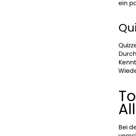
ein p
Qu
Quizz
Durch
Kennt
Wiede
To
Al
Bei d
versc