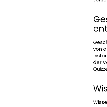
Ge
en
Gesch
von a
histo
der V
Quizz
Wis
Wisse