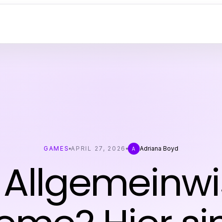
GAMES
APRIL 27, 2026
Adriana Boyd
A
 Allgemeinw