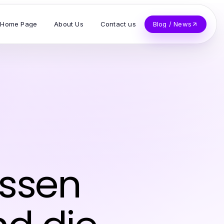
Home Page
About Us
Contact us
Blog / News
issen