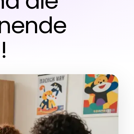
nd die
nnende
!