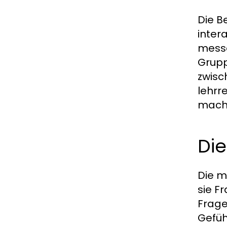
Die B
inter
messe
Grupp
zwisc
lehrr
mach
Di
Die m
sie F
Frage
Gefüh