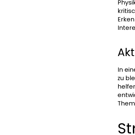
Physi
kriti
Erken
Inter
Akt
In ei
zu bl
helfe
entwi
Theme
St