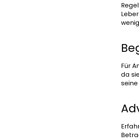
Regel
Leber
wenig
Beg
Für A
da si
seine
Ad
Erfah
Betra