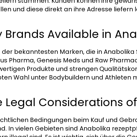
ellern stammen. Kunden können ihre gewüns
llen und diese direkt an ihre Adresse liefern 
 Brands Available in An
e der bekanntesten Marken, die in Anabolik
s Pharma, Genesis Meds und Raw Pharmaceuti
ertigen Produkte und strengen Qualitätskont
bten Wahl unter Bodybuildern und Athleten 
 Legal Considerations o
echtlichen Bedingungen beim Kauf und Gebra
nd. In vielen Gebieten sind Anabolika rezeptp