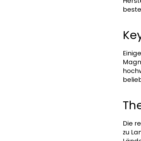
Herst
beste
Key
Einig
Magnu
hochw
belie
The
Die r
zu La