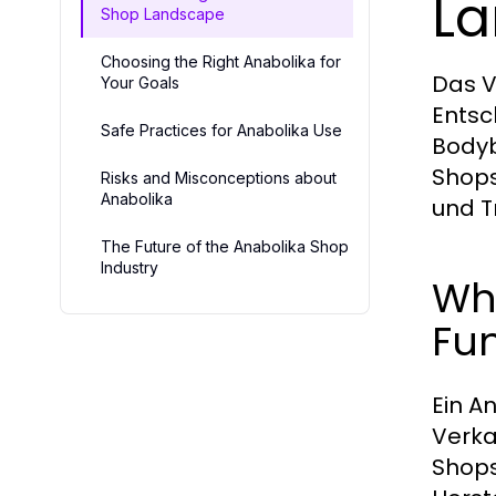
L
Shop Landscape
Choosing the Right Anabolika for
Das V
Your Goals
Entsc
Safe Practices for Anabolika Use
Bodyb
Shops
Risks and Misconceptions about
Anabolika
und T
The Future of the Anabolika Shop
Industry
Wha
Fu
Ein A
Verka
Shops