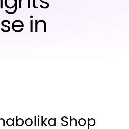
sights
se in
nabolika Shop