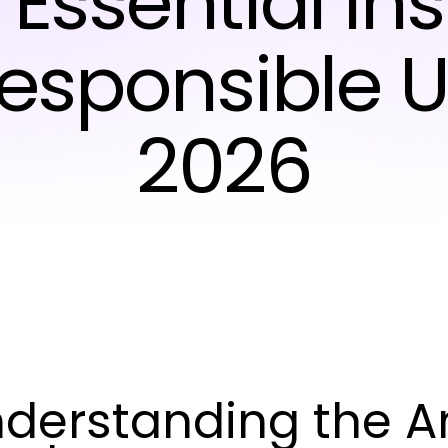
 Essential In
Responsible U
2026
derstanding the A