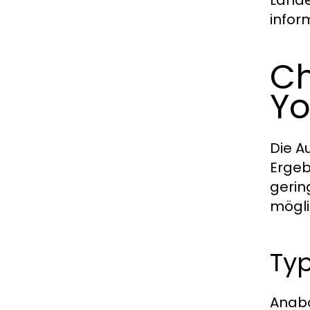
Länder
infor
Ch
Yo
Die A
Ergeb
gerin
mögli
Typ
Anabo