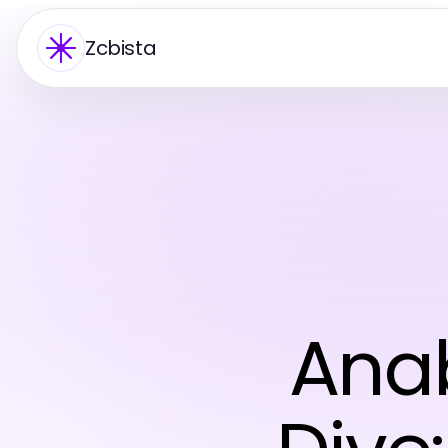
Zcbista
Ana