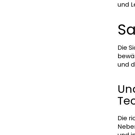
und L
Sa
Die S
bewäh
und d
Un
Te
Die r
Neben