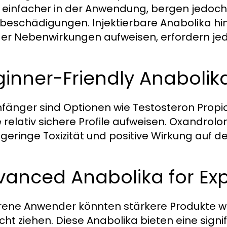
 einfacher in der Anwendung, bergen jedoch e
beschädigungen. Injektierbare Anabolika h
er Nebenwirkungen aufweisen, erfordern jedo
inner-Friendly Anabolik
nfänger sind Optionen wie Testosteron Prop
e relativ sichere Profile aufweisen. Oxandrolo
 geringe Toxizität und positive Wirkung auf 
vanced Anabolika for Ex
rene Anwender könnten stärkere Produkte wi
cht ziehen. Diese Anabolika bieten eine sig