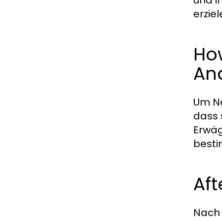
und i
erziel
How
An
Um Ne
dass 
Erwäg
besti
Aft
Nach 