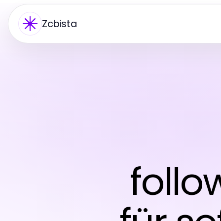
Zcbista
foll