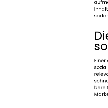
aufme
Inhal
sodass
Di
so
Einer
sozia
rele
schnel
berei
Marke