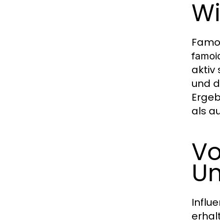
Wi
Famoi
famoi
aktiv 
und d
Ergeb
als a
Vo
U
Influ
erhal