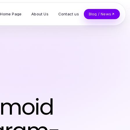
Home Page
About Us
Contact us
Blog / News
amoid