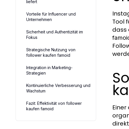
liefert
Insta
Vorteile für Influencer und
Unternehmen
Tool 
dass 
Sicherheit und Authentizität im
famoi
Fokus
Follo
Strategische Nutzung von
werde
follower kaufen famoid
Integration in Marketing-
So
Strategien
ka
Kontinuierliche Verbesserung und
Wachstum
Fazit: Effektivität von follower
Einer
kaufen famoid
organ
direk