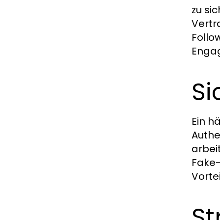
zu si
Vertr
Follo
Enga
Si
Ein h
Authen
arbei
Fake-
Vorte
St