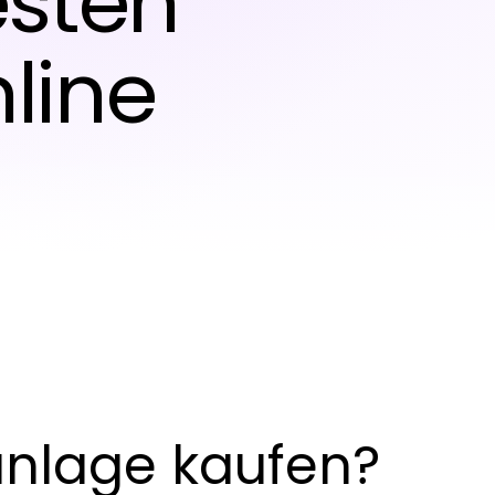
esten
nline
anlage kaufen?