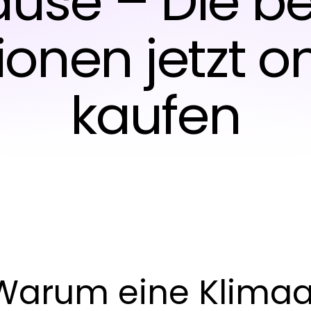
use – Die b
onen jetzt o
kaufen
 Warum eine Klima