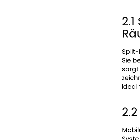
2.1
Rä
Split
Sie b
sorgt
zeich
ideal
2.2
Mobil
Syste