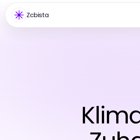
Zcbista
Klima