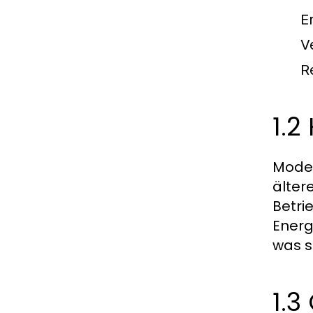
E
V
R
1.2
Moder
älter
Betri
Energ
was s
1.3