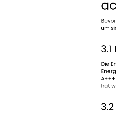
ac
Bevor
um si
3.1
Die E
Energ
A+++ 
hat w
3.