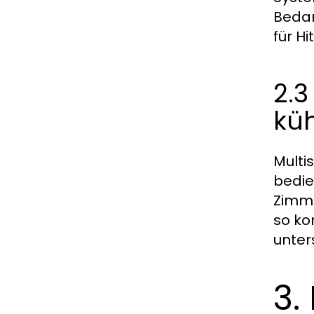
Bedar
für H
2.3
kü
Multi
bedie
Zimme
so ko
unter
3.