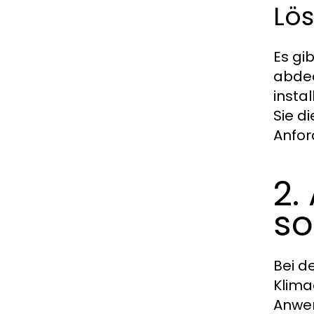
Lö
Es gi
abdec
insta
Sie d
Anfor
2.
so
Bei d
Klima
Anwen